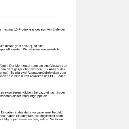
en maximal 15 Produkte angezeigt. Am Ende der
te dieser grün sein [2], ist eine
stellt wurden. Wir arbeiten kontinuierlich
ufügen. Der Merkzettel kann um eine Vielzahl von
d kann nicht gespeichert werden. Zur Ansicht des
erlegt). Es gibt zwei Ausgabemöglichkeiten zum
ählen Sie bitte durch Anklicken des PDF- oder
u exportieren. Klicken Sie dazu einfach in der
ionsdaten dieser Produktgruppe als
n Eingaben in das dafür vorgesehene Textfeld
ppe, haben Sie ebenfalls die Möglichkeit nach
oduktgruppe hinaus suchen, setzen Sie bitten