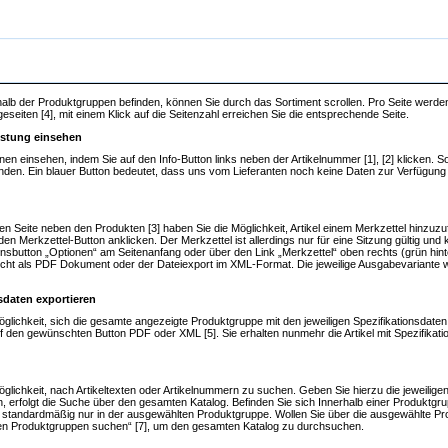
rhalb der Produktgruppen befinden, können Sie durch das Sortiment scrollen. Pro Seite werd
eseiten [4], mit einem Klick auf die Seitenzahl erreichen Sie die entsprechende Seite.
listung einsehen
en einsehen, indem Sie auf den Info-Button links neben der Artikelnummer [1], [2] klicken. Soll
nden. Ein blauer Button bedeutet, dass uns vom Lieferanten noch keine Daten zur Verfügung ge
en Seite neben den Produkten [3] haben Sie die Möglichkeit, Artikel einem Merkzettel hinzuz
den Merkzettel-Button anklicken. Der Merkzettel ist allerdings nur für eine Sitzung gültig un
nsbutton „Optionen“ am Seitenanfang oder über den Link „Merkzettel“ oben rechts (grün hint
icht als PDF Dokument oder der Dateiexport im XML-Format. Die jeweilige Ausgabevariante w
daten exportieren
lichkeit, sich die gesamte angezeigte Produktgruppe mit den jeweiligen Spezifikationsdaten z
f den gewünschten Button PDF oder XML [5]. Sie erhalten nunmehr die Artikel mit Spezifikat
glichkeit, nach Artikeltexten oder Artikelnummern zu suchen. Geben Sie hierzu die jeweilige
en, erfolgt die Suche über den gesamten Katalog. Befinden Sie sich Innerhalb einer Produktgru
ngs standardmäßig nur in der ausgewählten Produktgruppe. Wollen Sie über die ausgewählte Pr
len Produktgruppen suchen“ [7], um den gesamten Katalog zu durchsuchen.