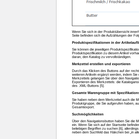
Wenn Sie sich in der Produktübersicht inne
Seite befinden sich die Aufzählungen der Folg
Produktspezifikationen in der Artikelauf
Sie können die jeweiligen Produktspezifikation
Produktspezifikation zu diesem Artikel vorha
daran, den Katalog zu vervollständigen.
Merkzettel erstellen und exportieren
Durch das Klicken des Buttons auf der recht
weiteren Artikeln ergänzt werden, indem Sie 
Merkzettels gelangen Sie über den Navigatio
Exportieren des Merkzettels: die Katalogans
des .XML-Buttons [5].
Gesamte Warengruppe mit Spezifikations
Sie haben neben dem Merkzettel auch die Mög
Produktgruppe, die Sie aufgerufen haben, au
Gesamtexport.
Suchmöglichkeiten
Über den Navigationsbutton haben Sie die Mö
ein. Wenn Sie sich auf der Startseite befind
beliebigen Begriffen zu suchen [6], allerdi
neben dem Suchfeld das Häkchen bei „in al