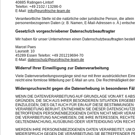
40885 Ratingen-Lintorf
Telefon: +49 2102 / 13286-0
E-Mail:
info@eurofrische-team.de
Verantwortliche Stelle ist die natürliche oder juristische Person, die al
personenbezogenen Daten (z. B. Namen, E-Mail-Adressen o. Ä.) entschei
Gesetzlich vorgeschriebener Datenschutzbeauftragter
Wir haben für unser Unternehmen einen Datenschutzbeauftragten bestell
Marcel Paes
Laurastr. 10
45289 Essen Telefon: +49 201219694-70
E-Mail:
datenschutz@eurofrische-team.de
Widerruf Ihrer Einwilligung zur Datenverarbeitung
Viele Datenverarbeitungsvorgänge sind nur mit Ihrer ausdrücklichen Einwi
reicht eine formlose Mitteilung per E-Mail an uns. Die Rechtmäßigkeit de
Widerspruchsrecht gegen die Datenerhebung in besonderen Fäl
WENN DIE DATENVERARBEITUNG AUF GRUNDLAGE VON ART. 6 ABS. 1
GRÜNDEN, DIE SICH AUS IHRER BESONDEREN SITUATION ERGE
EINZULEGEN; DIES GILT AUCH FÜR EIN AUF DIESE BESTIMMUNGEN
VERARBEITUNG BERUHT, ENTNEHMEN SIE DIESER DATENSCHUTZ
BETROFFENEN PERSONENBEZOGENEN DATEN NICHT MEHR VERARB
DIE VERARBEITUNG NACHWEISEN, DIE IHRE INTERESSEN, RECHT
GELTENDMACHUNG, AUSÜBUNG ODER VERTEIDIGUNG VON RECHTS
WERDEN IHRE PERSONENBEZOGENEN DATEN VERARBEITET, UM DI
WIDERSPRUCH GEGEN DIE VERARBEITUNG SIE BETREFFENDER 