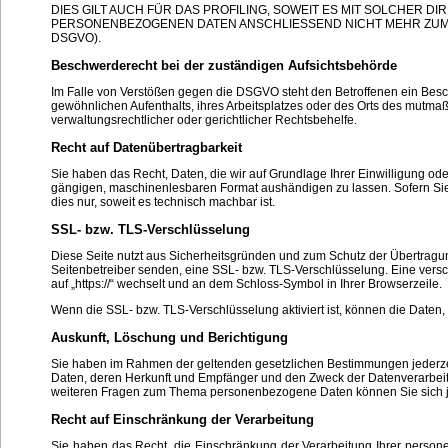
DIES GILT AUCH FÜR DAS PROFILING, SOWEIT ES MIT SOLCHER 
PERSONENBEZOGENEN DATEN ANSCHLIESSEND NICHT MEHR ZUM 
DSGVO).
Beschwerderecht bei der zuständigen Aufsichtsbehörde
Im Falle von Verstößen gegen die DSGVO steht den Betroffenen ein Besch
gewöhnlichen Aufenthalts, ihres Arbeitsplatzes oder des Orts des mutm
verwaltungsrechtlicher oder gerichtlicher Rechtsbehelfe.
Recht auf Datenübertragbarkeit
Sie haben das Recht, Daten, die wir auf Grundlage Ihrer Einwilligung oder
gängigen, maschinenlesbaren Format aushändigen zu lassen. Sofern Sie 
dies nur, soweit es technisch machbar ist.
SSL- bzw. TLS-Verschlüsselung
Diese Seite nutzt aus Sicherheitsgründen und zum Schutz der Übertragung
Seitenbetreiber senden, eine SSL- bzw. TLS-Verschlüsselung. Eine versch
auf „https://“ wechselt und an dem Schloss-Symbol in Ihrer Browserzeile.
Wenn die SSL- bzw. TLS-Verschlüsselung aktiviert ist, können die Daten, 
Auskunft, Löschung und Berichtigung
Sie haben im Rahmen der geltenden gesetzlichen Bestimmungen jederzei
Daten, deren Herkunft und Empfänger und den Zweck der Datenverarbeitu
weiteren Fragen zum Thema personenbezogene Daten können Sie sich j
Recht auf Einschränkung der Verarbeitung
Sie haben das Recht, die Einschränkung der Verarbeitung Ihrer person