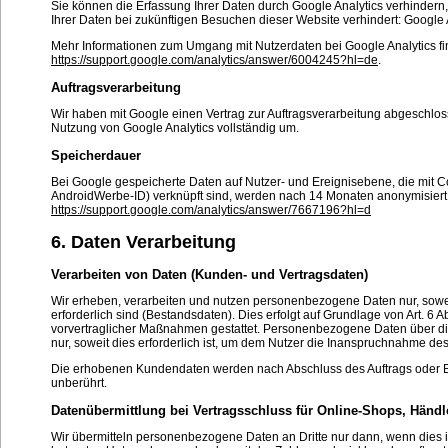
Sie können die Erfassung Ihrer Daten durch Google Analytics verhindern, 
Ihrer Daten bei zukünftigen Besuchen dieser Website verhindert: Google A
Mehr Informationen zum Umgang mit Nutzerdaten bei Google Analytics fi
https://support.google.com/analytics/answer/6004245?hl=de
.
Auftragsverarbeitung
Wir haben mit Google einen Vertrag zur Auftragsverarbeitung abgeschl
Nutzung von Google Analytics vollständig um.
Speicherdauer
Bei Google gespeicherte Daten auf Nutzer- und Ereignisebene, die mit C
AndroidWerbe-ID) verknüpft sind, werden nach 14 Monaten anonymisiert b
https://support.google.com/analytics/answer/7667196?hl=d
6. Daten Verarbeitung
Verarbeiten von Daten (Kunden- und Vertragsdaten)
Wir erheben, verarbeiten und nutzen personenbezogene Daten nur, soweit
erforderlich sind (Bestandsdaten). Dies erfolgt auf Grundlage von Art. 6 A
vorvertraglicher Maßnahmen gestattet. Personenbezogene Daten über d
nur, soweit dies erforderlich ist, um dem Nutzer die Inanspruchnahme d
Die erhobenen Kundendaten werden nach Abschluss des Auftrags oder B
unberührt.
Datenübermittlung bei Vertragsschluss für Online-Shops, Händ
Wir übermitteln personenbezogene Daten an Dritte nur dann, wenn dies 