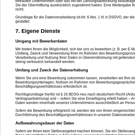
betrauten Unternehmen oder das mit der Zahlungsabwicklung beauftragte K
Sie der Übermittlung ausdrücklich zugestimmt haben. Eine Weitergabe Ih
nicht.
Grundlage für die Datenverarbeitung ist Art. 6 Abs. 1 lit. b DSGVO, der 
gestattet.
7. Eigene Dienste
Umgang mit Bewerberdaten
Wir bieten Ihnen die Möglichkeit, sich bei uns zu bewerben (z. B. per E-M
Umfang, Zweck und Verwendung Ihrer im Rahmen des Bewerbungsprozes
Verarbeitung und Nutzung Ihrer Daten in Übereinstimmung mit geltendem
streng vertraulich behandelt werden.
Umfang und Zweck der Datenerhebung
Wenn Sie uns eine Bewerbung zukommen lassen, verarbeiten wir Ihre 
Bewerbungsunterlagen, Notizen im Rahmen von Bewerbungsgesprächen et
Beschäftigungsverhältnisses erforderlich ist.
Rechtsgrundlage hierfür ist § 26 BDSG-neu nach deutschem Recht (Anbahn
Vertragsanbahnung) und – sofern Sie eine Einwilligung erteilt haben – Art
Daten werden innerhalb unseres Unternehmens ausschließlich an Persone
Sofern die Bewerbung erfolgreich ist, werden die von Ihnen eingereicht
Durchführung des Beschäftigungsverhältnisses in unseren Datenverarbe
Aufbewahrungsdauer der Daten
Sofern wir Ihnen kein Stellenangebot machen können, Sie ein Stellenang