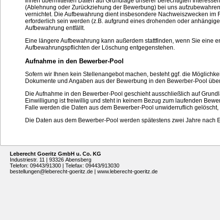
Ihnen übermittelten Daten auf Grundlage unserer berechtigten Interesse
(Ablehnung oder Zurückziehung der Bewerbung) bei uns aufzubewahren
vernichtet. Die Aufbewahrung dient insbesondere Nachweiszwecken im Falle
erforderlich sein werden (z.B. aufgrund eines drohenden oder anhängigen
Aufbewahrung entfällt.
Eine längere Aufbewahrung kann außerdem stattfinden, wenn Sie eine ents
Aufbewahrungspflichten der Löschung entgegenstehen.
Aufnahme in den Bewerber-Pool
Sofern wir Ihnen kein Stellenangebot machen, besteht ggf. die Möglichk
Dokumente und Angaben aus der Bewerbung in den Bewerber-Pool über
Die Aufnahme in den Bewerber-Pool geschieht ausschließlich auf Grundlag
Einwilligung ist freiwillig und steht in keinem Bezug zum laufenden Bew
Falle werden die Daten aus dem Bewerber-Pool unwiderruflich gelöscht,
Die Daten aus dem Bewerber-Pool werden spätestens zwei Jahre nach Erte
Leberecht Goeritz GmbH u. Co. KG
Industriestr. 11 | 93326 Abensberg
Telefon: 09443/91300 | Telefax: 09443/913030
bestellungen@leberecht-goeritz.de
|
www.leberecht-goeritz.de