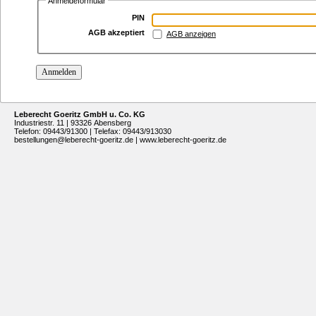
Anmeldeformular
PIN
AGB akzeptiert
AGB anzeigen
Leberecht Goeritz GmbH u. Co. KG
Industriestr. 11 | 93326 Abensberg
Telefon: 09443/91300 | Telefax: 09443/913030
bestellungen@leberecht-goeritz.de
|
www.leberecht-goeritz.de